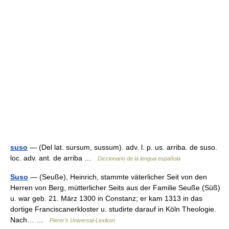
suso
— (Del lat. sursum, sussum). adv. l. p. us. arriba. de suso.
loc. adv. ant. de arriba …
Diccionario de la lengua española
Suso
— (Seuße), Heinrich, stammte väterlicher Seit von den
Herren von Berg, mütterlicher Seits aus der Familie Seuße (Süß)
u. war geb. 21. März 1300 in Constanz; er kam 1313 in das
dortige Franciscanerkloster u. studirte darauf in Köln Theologie.
Nach… …
Pierer's Universal-Lexikon