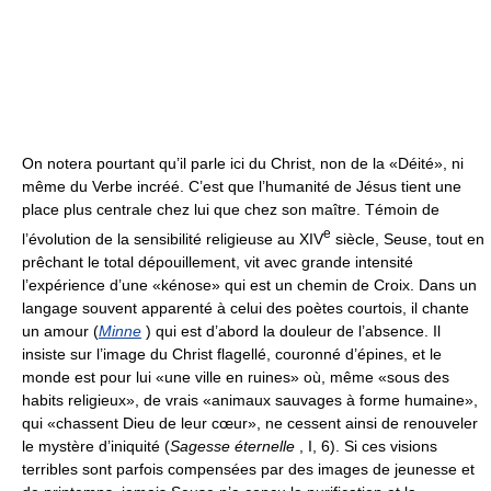
On notera pourtant qu’il parle ici du Christ, non de la «Déité», ni
même du Verbe incréé. C’est que l’humanité de Jésus tient une
place plus centrale chez lui que chez son maître. Témoin de
e
l’évolution de la sensibilité religieuse au XIV
siècle, Seuse, tout en
prêchant le total dépouillement, vit avec grande intensité
l’expérience d’une «kénose» qui est un chemin de Croix. Dans un
langage souvent apparenté à celui des poètes courtois, il chante
un amour (
Minne
) qui est d’abord la douleur de l’absence. Il
insiste sur l’image du Christ flagellé, couronné d’épines, et le
monde est pour lui «une ville en ruines» où, même «sous des
habits religieux», de vrais «animaux sauvages à forme humaine»,
qui «chassent Dieu de leur cœur», ne cessent ainsi de renouveler
le mystère d’iniquité (
Sagesse éternelle
, I, 6). Si ces visions
terribles sont parfois compensées par des images de jeunesse et