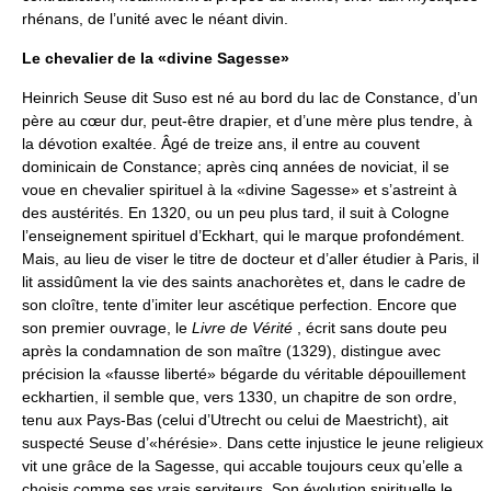
rhénans, de l’unité avec le néant divin.
Le chevalier de la «divine Sagesse»
Heinrich Seuse dit Suso est né au bord du lac de Constance, d’un
père au cœur dur, peut-être drapier, et d’une mère plus tendre, à
la dévotion exaltée. Âgé de treize ans, il entre au couvent
dominicain de Constance; après cinq années de noviciat, il se
voue en chevalier spirituel à la «divine Sagesse» et s’astreint à
des austérités. En 1320, ou un peu plus tard, il suit à Cologne
l’enseignement spirituel d’Eckhart, qui le marque profondément.
Mais, au lieu de viser le titre de docteur et d’aller étudier à Paris, il
lit assidûment la vie des saints anachorètes et, dans le cadre de
son cloître, tente d’imiter leur ascétique perfection. Encore que
son premier ouvrage, le
Livre de Vérité
, écrit sans doute peu
après la condamnation de son maître (1329), distingue avec
précision la «fausse liberté» bégarde du véritable dépouillement
eckhartien, il semble que, vers 1330, un chapitre de son ordre,
tenu aux Pays-Bas (celui d’Utrecht ou celui de Maestricht), ait
suspecté Seuse d’«hérésie». Dans cette injustice le jeune religieux
vit une grâce de la Sagesse, qui accable toujours ceux qu’elle a
choisis comme ses vrais serviteurs. Son évolution spirituelle le