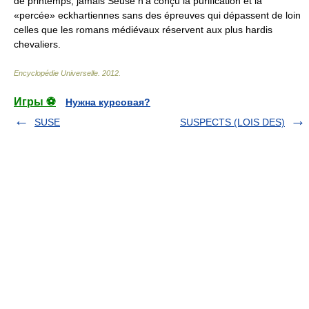
de printemps, jamais Seuse n’a conçu la purification et la
«percée» eckhartiennes sans des épreuves qui dépassent de loin
celles que les romans médiévaux réservent aux plus hardis
chevaliers.
Encyclopédie Universelle
.
2012
.
Игры ⚽
Нужна курсовая?
SUSE
SUSPECTS (LOIS DES)