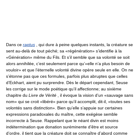
Dans ce
raptus
, qui dure à peine quelques instants, la créature se
sent au-delà de tout péché; sa «régénération» s’identifie à la
«Génération» même du Fils. Et s’il semble que sa volonté se soit
alors annihilée, c’est seulement parce qu’«elle n’a plus besoin de
vouloir» et que l’éternelle volonté divine opère seule en elle. On ne
s’étonne pas que ces formules, parfois plus abruptes que celles
d’Eckhart, aient pu surprendre. Dès le départ cependant, Seuse
les corrige sur le mode poétique qu’il affectionne; au sixième
chapitre du
Livre de Vérité
, il évoque la vision d’un «sauvage sans
nom» qui se croit «libéré» parce qu’il accomplit, dit-il, «toutes ses
volontés sans distinction». Bien qu’elle s’appuie sur certaines
expressions paradoxales du maître, cette exégèse semble
incorrecte à Seuse. Rappelant que le néant divin est moins
indétermination que donation suréminente d’être et source
d’ordre, il tient que la créature doit se connaître d’abord comme