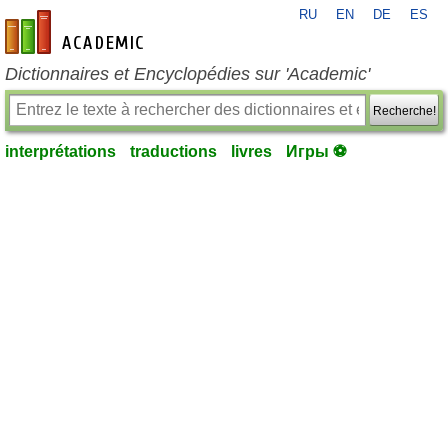
RU
EN
DE
ES
fr-academic.com
Dictionnaires et Encyclopédies sur 'Academic'
Recherche!
interprétations
traductions
livres
Игры ⚽