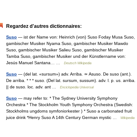
Regardez d'autres dictionnaires:
Suso
— ist der Name von: Heinrich (von) Suso Foday Musa Suso,
gambischer Musiker Nyama Suso, gambischer Musiker Mawdo
Suso, gambischer Musiker Salieu Suso, gambischer Musiker
Tamba Suso, gambischer Musiker und der Künstlername von:
Jesús Manuel Santana… …
Deutsch Wikipedia
Suso
— (del lat. «sursum») adv. Arriba. ≃ Asuso. De suso (ant.).
De arriba. * * * suso. (Del lat. sursum, sussum). adv. l. p. us. arriba.
|| de suso. loc. adv. ant …
Enciclopedia Universal
Suso
— may refer to: * The Sydney University Symphony
Orchestra * The Stockholm Youth Symphony Orchestra (Swedish:
Stockholms ungdoms symfoniorkester ) * Suso a carbonated fruit
juice drink *Henry Suso A 14th Century German mystic …
Wikipedia