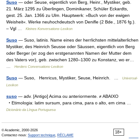
Suso
— oder Seuse, eigentlich von Berg, Heinr., Mystiker, geb.
21. März 1295 zu Überlingen, Dominikaner, Schüler Eckardts,
gest. 25. Jan. 1366 zu Ulm. Hauptwerk: »Buch von der ewigen
Weisheit«. Werke neuhochdeutsch von Denifle (2 Bde., 1876 fg.).
– Vgl …
Kleines Konversations-Lexikon
Suso
— Suso, latinis. Name eines der herrlichsten mittelalterlichen
Mystiker, des Heinrich Seusse oder Säussen, eigentlich von Berg
oder Berger (er zog den erstgenannten Namen der Mutter dem
des Vaters vor), geb. zwischen 1280–1300 zu Konstanz, wo er…
…
Herders Conversations-Lexikon
Suso
— Suso, Henricus, Mystiker, Seuse, Heinrich. …
Universal-
Lexikon
suso
— adv. [Antigo] Acima ou anteriormente. ≠ ABAIXO
‣ Etimologia: latim sursum, para cima, para o alto, em cima …
Dicionário da Língua Portuguesa
© Academic, 2000-2026
18+
Contactez-nous:
Support technique
,
RÉCLAME